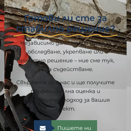
Готови ли сте за
стабилно решение?
Независимо дали става дума за
обследване, укрепване или
проектно решение – ние сме тук,
за да съдействаме.
Свържете се с нас и ще получите
професионална оценка и
индивидуален подход за вашия
обект.
Пишете ни