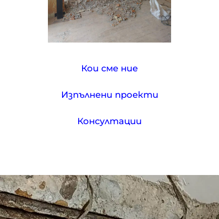
Кои сме ние
Изпълнени проекти
Консултации