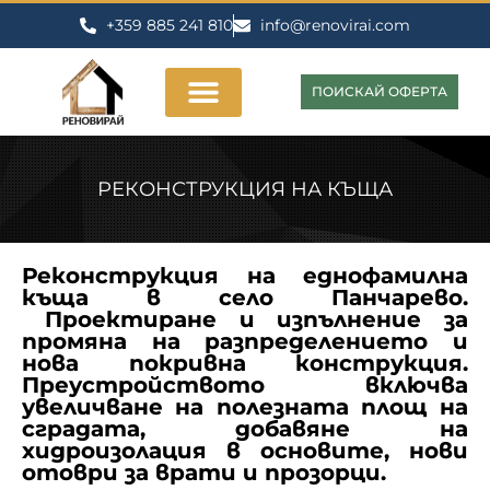
+359 885 241 810
info@renovirai.com
ПОИСКАЙ ОФЕРТА
РЕКОНСТРУКЦИЯ НА КЪЩА
Реконструкция на еднофамилна
къща в село Панчарево.
Проектиране и изпълнение за
промяна на разпределението и
нова покривна конструкция.
Преустройството включва
увеличване на полезната площ на
сградата, добавяне на
хидроизолация в основите, нови
отоври за врати и прозорци.