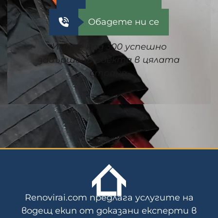
Обадете ни се
Имаме над 300 успешно
завършени обекта в цялата
страна.
Renovirai.com предлага услугите на
водещ екип от доказани експерти в