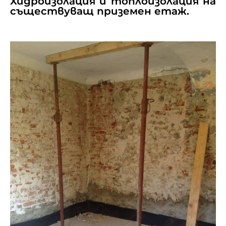
Хидроизолация и топлоизолация на
съществуващ приземен етаж.