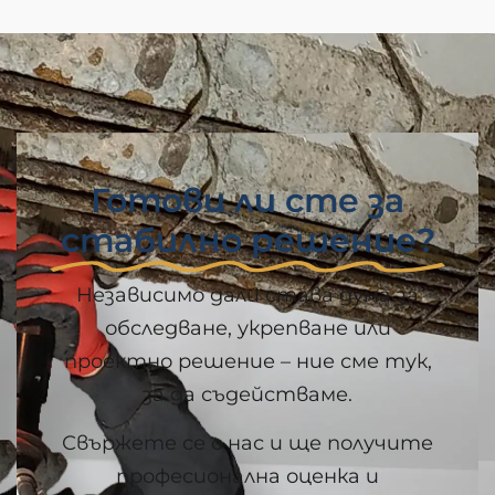
Готови ли сте за
стабилно решение?
Независимо дали става дума за
обследване, укрепване или
проектно решение – ние сме тук,
за да съдействаме.
Свържете се с нас и ще получите
професионална оценка и