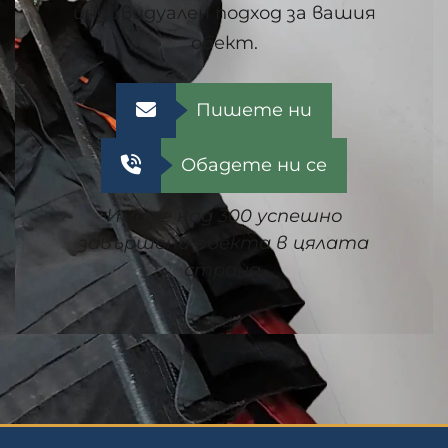
индивидуален подход за вашия
обект.
Пишете ни
Обадете ни се
Имаме над 300 успешно
завършени обекта в цялата
страна.