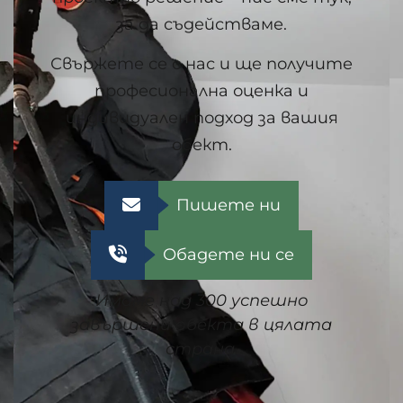
за да съдействаме.
Свържете се с нас и ще получите
професионална оценка и
индивидуален подход за вашия
обект.
Пишете ни
Обадете ни се
Имаме над 300 успешно
завършени обекта в цялата
страна.