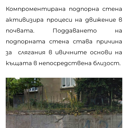
Компроментирана подпорна стена
активизира процеси на движение в
почвата. Поддаването на
подпорната стена става причина
за слягания в ивичните основи на
къщата в непосредствена близост.