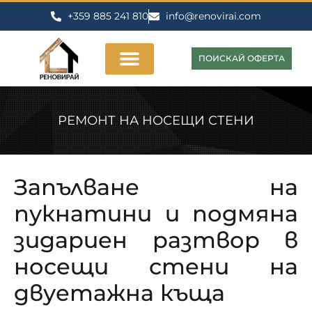
+359 885 241 810
info@renovirai.com
ПОИСКАЙ ОФЕРТА
РЕМОНТ НА НОСЕЩИ СТЕНИ
Запълване на
пукнатини и подмяна
зидариен разтвор в
носещи стени на
двуетажна къща