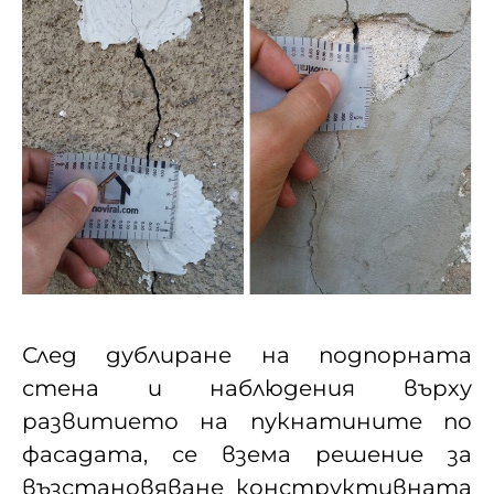
След дублиране на подпорната
стена и наблюдения върху
развитието на пукнатините по
фасадата, се взема решение за
възстановяване конструктивната