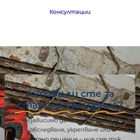
Консултации
Готови ли сте за
стабилно решение?
Независимо дали става дума за
обследване, укрепване или
проектно решение – ние сме тук,