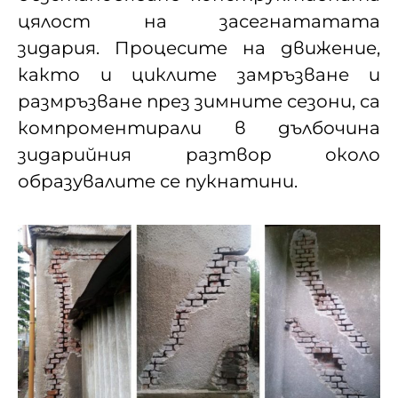
цялост на засегнататата
зидария. Процесите на движение,
както и циклите замръзване и
размръзване през зимните сезони, са
компроментирали в дълбочина
зидарийния разтвор около
образувалите се пукнатини.