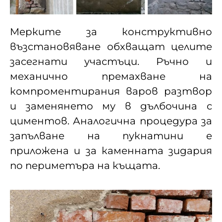
Мерките за конструктивно
възстановяване обхващат целите
засегнати участъци. Ръчно и
механично премахване на
компроментирания варов разтвор
и заменянето му в дълбочина с
циментов. Аналогична процедура за
запълване на пукнатини е
приложена и за каменната зидария
по периметъра на къщата.