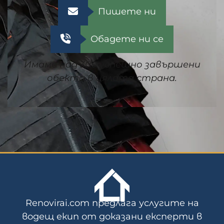
Пишете ни
Обадете ни се
Имаме над 300 успешно завършени
обекта в цялата страна.
Renovirai.com предлага услугите на
водещ екип от доказани експерти в