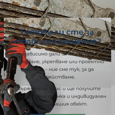
Готови ли сте за
стабилно решение?
Независимо дали става дума за
обследване, укрепване или проектно
решение – ние сме тук, за да
съдействаме.
Свържете се с нас и ще получите
професионална оценка и индивидуален
подход за вашия обект.