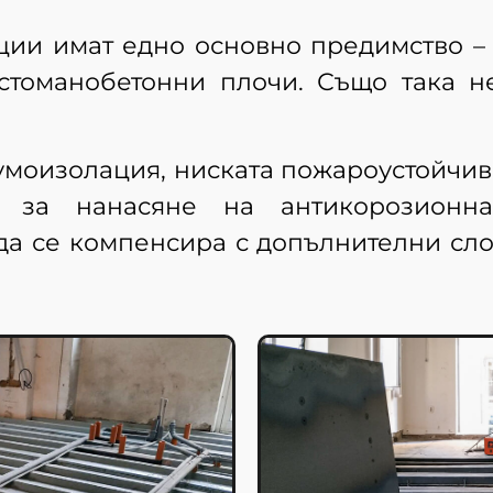
ции имат едно основно предимство – 
стоманобетонни плочи. Също така н
умоизолация, ниската пожароустойчив
 за нанасяне на антикорозионн
да се компенсира с допълнителни сло