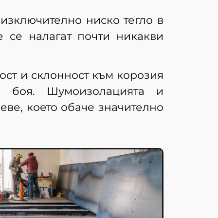
изключително ниско тегло в
е се налагат почти никакви
ост и склонност към корозия
а боя. Шумоизолацията и
еве, което обаче значително