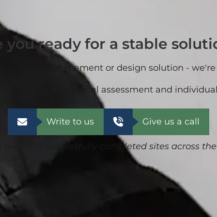
 you ready for a stable solut
a survey, reinforcement or design solution - we're
 receive a professional assessment and individual
Write to us
Give us a call
over 300 successfully completed sites across the