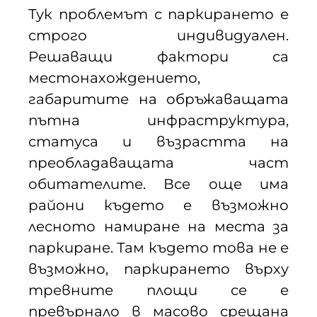
Тук проблемът с паркирането е
строго индивидуален.
Решаващи фактори са
местонахождението,
габаритите на обръжаващата
пътна инфраструктура,
статуса и възрастта на
преобладаващата част
обитателите. Все още има
райони където е възможно
лесното намиране на места за
паркиране. Там където това не е
възможно, паркирането върху
тревните площи се е
превърнало в масово срещана