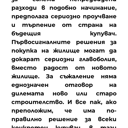
разходи в подобно начинание,
предполага сериозно проучване
и търпение от страна на
бъдещия купувач.
Първосигналните решения за
покупка на жилище могат да
докарат сериозни главоболия,
вместо радост от новото
жилище. За съжаление няма
еднозначен отговор на
дилемата ново или старо
строителство. И все пак, ако
преположим, че има по-
правилно решение за всеки
конкретен купувач, в тази