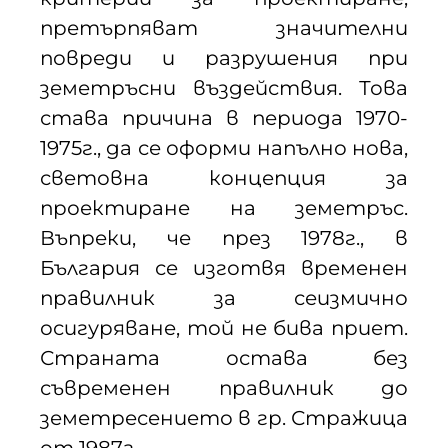
претърпяват значителни
повреди и разрушения при
земетръсни въздействия. Това
става причина в периода 1970-
1975г., да се оформи напълно нова,
световна концепция за
проектиране на земетръс.
Въпреки, че през 1978г., в
България се изготвя временен
правилник за сеизмично
осигуряване, той не бива приет.
Страната остава без
съвременен правилник до
земетресението в гр. Стражица
от 1987г.