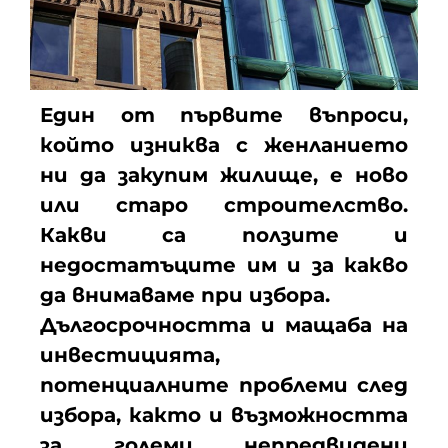
Един от първите въпроси,
който изниква с женланието
ни да закупим жилище, е ново
или старо строителство.
Какви са ползите и
недостатъците им и за какво
да внимаваме при избора.
Дългосрочността и мащаба на
инвестицията,
потенциалните проблеми след
избора, както и възможността
за големи непредвидени