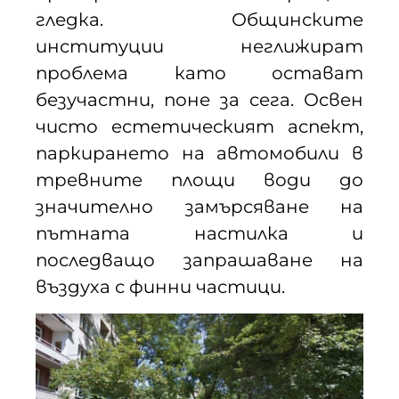
гледка. Общинските
институции неглижират
проблема като остават
безучастни, поне за сега. Освен
чисто естетическият аспект,
паркирането на автомобили в
тревните площи води до
значително замърсяване на
пътната настилка и
последващо запрашаване на
въздуха с финни частици.