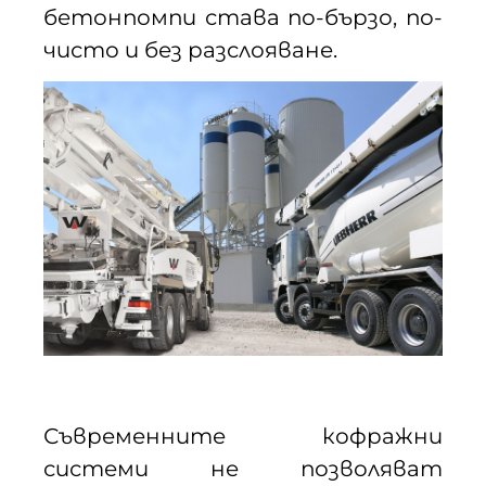
бетонпомпи става по-бързо, по-
чисто и без разслояване.
Съвременните кофражни
системи не позволяват