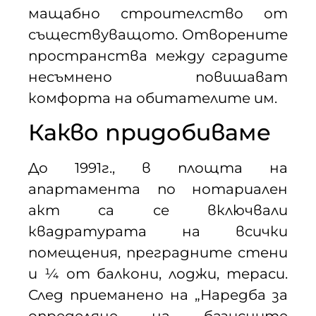
мащабно строителство от
съществуващото. Отворените
пространства между сградите
несъмнено повишават
комфорта на обитателите им.
Какво придобиваме
До 1991г., в площта на
апартамента по нотариален
акт са се включвали
квадратурата на всички
помещения, преградните стени
и ¼ от балкони, лоджи, тераси.
След приеманено на „Наредба за
определяне на базисните