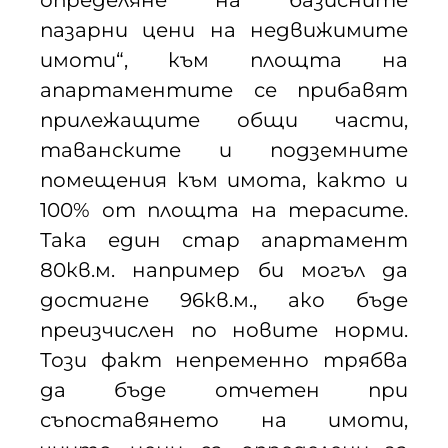
пазарни цени на недвижимите
имоти“, към площта на
апартаментите се прибавят
прилежащите общи части,
таванските и подземните
помещения към имота, както и
100% от площта на терасите.
Така един стар апартамент
80кв.м. например би могъл да
достигне 96кв.м., ако бъде
преизчислен по новите норми.
Този факт непременно трябва
да бъде отчетен при
съпоставянето на имоти,