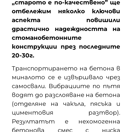
„старото е по-качествено” ще
отбележим няколко ключови
аспекта повишили
драстично надеждността на
стоманобетонните
конструкции през последните
20-30г.
Транспортирането на бетона в
миналото се е извършвало чрез
самосвали. Вибрациите по пътя
водят до разслояване на бетона
(отделяне на чакъла, пясъка и
циментовия разтвор).
Резултатът е нехомогенна
бетонова смес с ниска