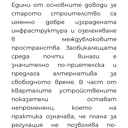
Едини от основните доводи за
старото строителство са
именно добре изградената
инфраструктура и озеленяване
в междублоковите
пространства. Заобикалящата
среда почти винаги е
значително по-приятелска и
предлага алтернатива за
свободното време. В част от
кварталите устройствените
показатели остават
непроменени, което на
практика означава, че плана за
регулация не позволява по-