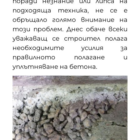
поради незнание или липса на
подходяща техника, не се е
обръщало голямо внимание на
този проблем. Днес обаче всеки
уважаващ се строител полага
необходимите усилия за
правилното полагане и
уплътняване на бетона.