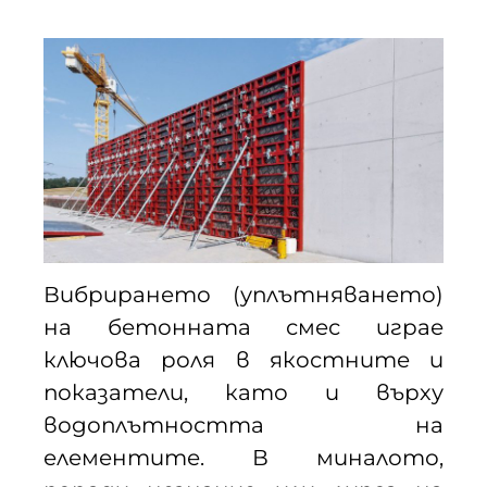
Вибрирането (уплътняването)
на бетонната смес играе
ключова роля в якостните и
показатели, като и върху
водоплътността на
елементите. В миналото,