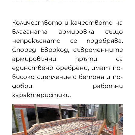
Количеството и качеството на
влаганата армировка също
непрекъснато се подобрява.
Според Еврокод, съвременните
армировъчни пръти са
единствено оребрени, имат по-
високо сцепление с бетона и по-
добри работни
характеристики.