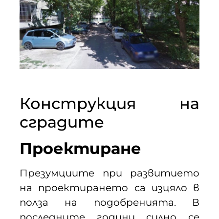
Конструкция на
сградите
Проектиране
Презумциите при развитието
на проектирането са изцяло в
полза на подобренията. В
последните години силно се