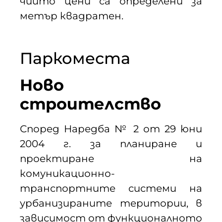
чиито цени са определени за
метър квадратен.
Паркоместа
Ново
строителство
Според Наредба № 2 от 29 юни
2004 г. за планиране и
проектиране на
комуникационно-
транспортните системи на
урбанизираните територии, в
зависимост от функционалното