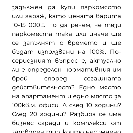
задължен да купи паркомясто
или гараж, като цената варита
10-15 000Е. Но да речем, че тези
паркоместа така или иначе ще
се запълнят с времето и ще
бъдат използвани на 100%. По-
сериозният въпрос е, актуално
ли е определен нормативния им
брой според сегашната
действителност? Едно място
на апартамент и едно място за
100кв.м. офиси. А след 10 години?
След 20 години? Разбира се има
бизнес сгради и комплекси от
затворен тип, които несъмнено