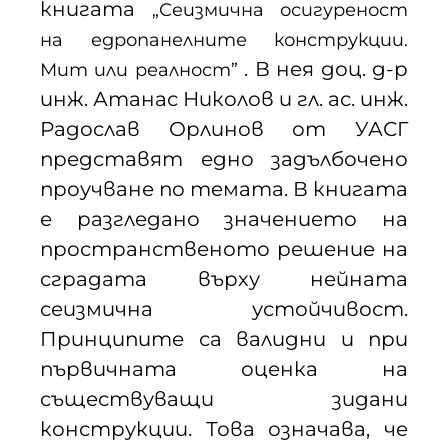
книгата
„Сеизмична осигуреност
на едропанелните конструкции.
. В нея доц. д-р
Мит или реалност”
инж. Атанас Николов и гл. ас. инж.
Радослав Орлинов от УАСГ
представят едно задълбочено
проучване по темата. В книгата
е разгледано значението на
пространственото решение на
сградата върху нейната
сеизмична устойчивост.
Принципите са валидни и при
първичната оценка на
съществуващи зидани
конструкции. Това означава, че