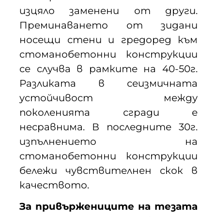
изцяло заменени от други.
Преминаването от зидани
носещи стени и гредоред към
стоманобетонни конструкции
се случва в рамките на 40-50г.
Разликата в сеизмичната
устойчивост между
поколенията сгради е
несравнима. В последните 30г.
изпълнението на
стоманобетонни конструкции
бележи чувствителнен скок в
качеството.
За привържениците на тезата