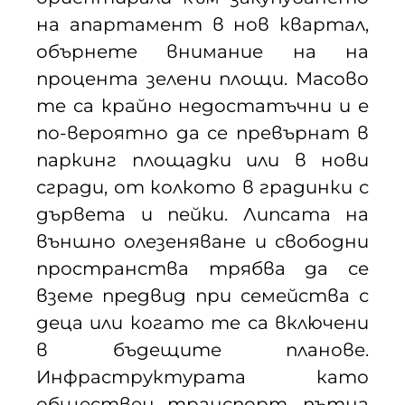
на апартамент в нов квартал,
обърнете внимание на на
процента зелени площи. Масово
те са крайно недостатъчни и е
по-вероятно да се превърнат в
паркинг площадки или в нови
сгради, от колкото в градинки с
дървета и пейки. Липсата на
външно олезеняване и свободни
пространства трябва да се
вземе предвид при семейства с
деца или когато те са включени
в бъдещите планове.
Инфраструктурата като
обществен транспорт, пътна