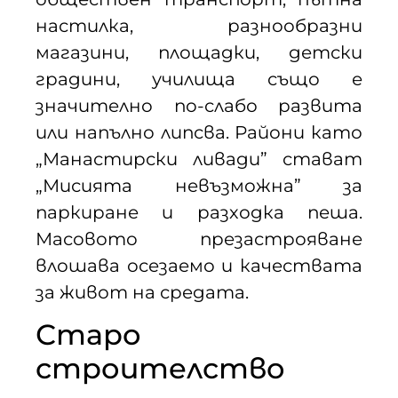
настилка, разнообразни
магазини, площадки, детски
градини, училища също е
значително по-слабо развита
или напълно липсва. Райони като
„Манастирски ливади” стават
„Мисията невъзможна” за
паркиране и разходка пеша.
Масовото презастрояване
влошава осезаемо и качествата
за живот на средата.
Старо
строителство