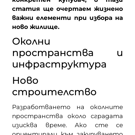
статия ще очертаем жизнено
важни елементи при избора на
ново жилище.
Околни
пространства и
инфраструктура
Ново
строителство
Разработването на околните
пространства около сградата
изисква време. Ако сте се
ориентирали към закупуването