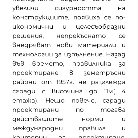
увеличи сигурността на
конструкциите, появиха се по-
икономични и целесъобразни
решения, непрекъснато се
внедряват нови материали и
технологии за изпълнение. Назад
във времето, правилника за
проектиране в земетръсни
райони от 1957г. не разглежда
сгради с височина до 11м( 4
етажа). Нещо повече, сгради
проектирани по тогава
действащите норми и
международни правила и
критерии за проектиране,