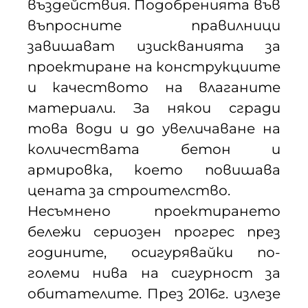
въздействия. Подобренията във
въпросните правилници
завишават изискванията за
проектиране на конструкциите
и качеството на влаганите
материали. За някои сгради
това води и до увеличаване на
количествата бетон и
армировка, което повишава
цената за строителство.
Несъмнено проектирането
бележи сериозен прогрес през
годините, осигурявайки по-
големи нива на сигурност за
обитателите. През 2016г. излезе