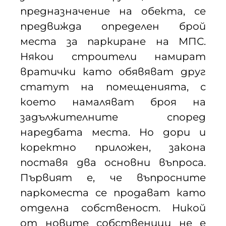
предназначение на обекта, се
предвижда определен брой
места за паркиране на МПС.
Някои строители намират
вратички като обявяват друг
статут на помещенията, с
което намаляват броя на
задължителните според
наредбата места. Но дори и
коректно приложен, закона
поставя два основни въпроса.
Първият е, че въпросните
паркоместа се продават като
отделна собственост. Никой
от новите собственици не е