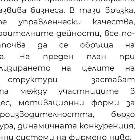
звива бизнеса. В тази връзка,
е управленчески качества,
роителните дейности, все по-
започва да се обръща на
ва. На преден план при
лизирането на целите на
е структури застават
ота между участниците в
цес, мотивационни форми за
оизводителността, бързо
ра, динамичната конкуренция,
нни системи на фирмено ниво.