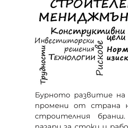
Бурното развитие на
промени от страна н
строителния бранш.
пазари за стоки и раб