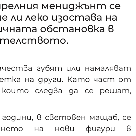
ирелния мениджънт се
е ли леко изостава на
ичната обстановка в
телството.
ачества губят или намаляват
метка на други. Като част от
 които следва да се решат,
 години, в световен мащаб, се
зането на нови фигури в