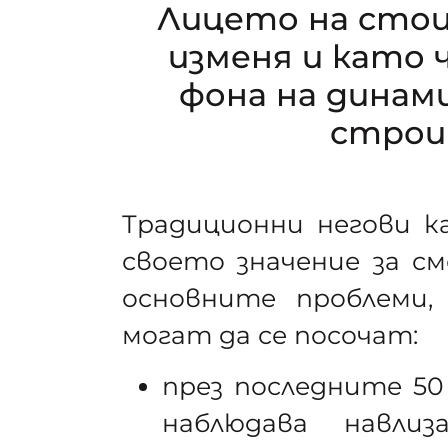
Лицето на сто
изменя и като ч
фона на динам
строи
Традиционни негови к
своето значение за с
основните проблеми,
могат да се посочат:
през последните 50
наблюдава навли