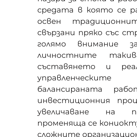
средата в която се ра
освен традиционнит
свързани пряко със ст
голямо внимание 
личностните таки
съставянето и реа
управленческит
балансираната раб
инвестиционния про
увеличаване на пр
променяща се кониокту
сложните организацио