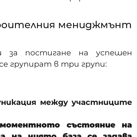
роителния мениджмънт
 за постигане на успешен
се групират в три групи:
уникация между участниците
 моментното състояние на
а на чиято база се задава