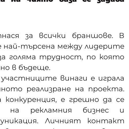
нася за всички браншове. В
 най-търсена между лидерите
за голяма трудност, по която
но в бъдеще.
участниците винаги е играла
шното реализране на проекта.
 конкуренция, е грешно да се
о на рекламния бизнес и
муникация. Личният контакт