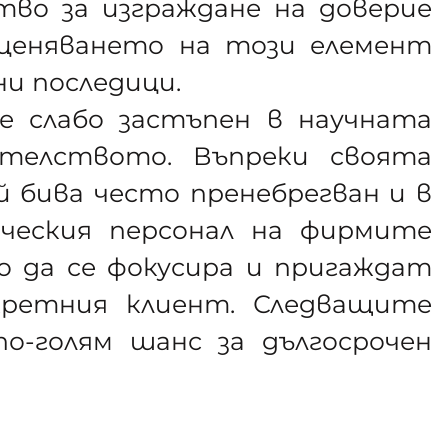
тво за изграждане на доверие
ценяването на този елемент
ни последици.
е слабо застъпен в научната
телството. Въпреки своята
 бива често пренебрегван и в
нческия персонал на фирмите
 да се фокусира и пригаждат
кретния клиент. Следващите
о-голям шанс за дългосрочен