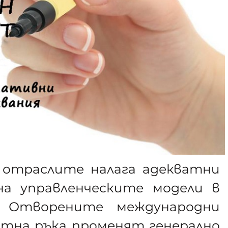
 отраслите налага адекватни
а управленческите модели в
 Отворените международни
отна ръка променят генерално