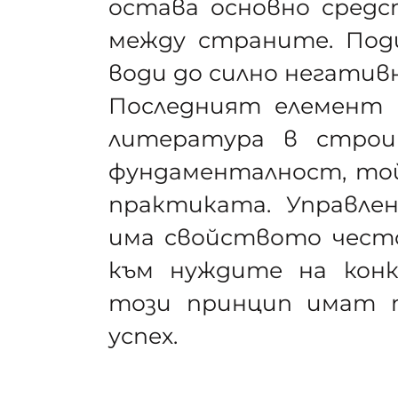
остава основно средс
между страните. Под
води до силно негатив
Последният елемент 
литература в строи
фундаменталност, той
практиката. Управле
има свойството често
към нуждите на кон
този принцип имат п
успех.