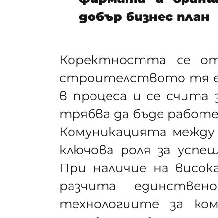
добър бизнес план
Коректността се от
строителството тя е
в процеса и се счита 
трябва да бъде работе
Комуникацията между 
ключова роля за успе
При наличие на висока
разчита единствен
технологиите за ко