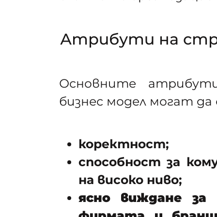
Атрибути на ст
Основните атрибути
бизнес модел могат да 
коректност;
способност за ком
на високо ниво;
ясно виждане за
фирмата и бранш