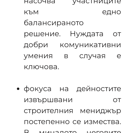
насочва участниците
към едно
балансираното
решение. Нуждата от
добри комуникативни
умения в случая е
ключова.
фокуса на дейностите
извършвани от
строителния мениджър
постепенно се измества.
В миналото неговите