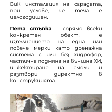
ВиК инсталация на сградата,
при услове, че теча е
целогодишен.
Пета стъпка
– спрямо всеки
конкретен обект, е
изпълнението на една или
повече мерки като дренажна
система с или без хидрофор,
частична подмяна на външна ХИ,
инжектиране на смоли и
разтвори директно в
конструкцията.