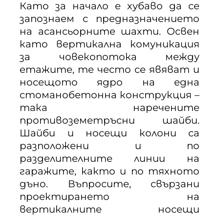
Като за начало е хубаво да се
запознаем с предназначението
на асансьорните шахти. Освен
като вертикална комуникация
за човекопотока между
етажите, те често се явяват и
носещото ядро на една
стоманобетонна конструкция –
така наречените
противоземетръсни шайби.
Шайби и носещи колони са
разположени и по
разделителните линии на
гаражите, както и по тяхното
дъно. Въпросите, свързани
проектирането на
вертикалните носещи