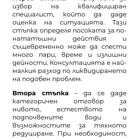
избор на квалифициран
специалист, който да даде
оценка на ситуацията. Тази
стъпка определя посоката за по-
нататъшни действия и
същевременно може да спести
много пари, време и излишни
дейности. Консултацията е най-
малкия разход по ликвидирането
на подобен проблем.
Втора стъпка
– да се даде
категоричен отговор за
нивото, естеството на
подпочвените води и
възможностите за тяхното
редуциране. При необходимост,