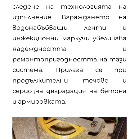
следене на технологията на
изпълнение. Вграждането на
водонабъбващи ленти и
инжекционни маркучи увеличава
надеждността и
ремонтопригодността на тази
система. Прилага се при
продължителни течове и
сериозна деградация на бетона
и армировката.