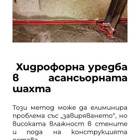
Хидрофорна уредба
в асансьорната
шахта
Този метод може да елиминира
проблема със „завиряването“, но
високата влажност в стените
и пода на конструкцията