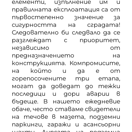
елементи, изпълнение им и
правилната експлоатация са от
първостепенно значение за
сигурността на сградата!
Следователно би следвало да се
разглеждат с приоритет,
независимо от
предназначението на
конструкцията. Компромисите,
на който и да е от
горепосочените три етапа,
могат да доведат до тежки
последици и дори аварии в
бъдеще. В нашето ежедневие
обаче, често ставаме свидетели
на течове в мазета, подземни
паркинги, гаражи и асансьорни