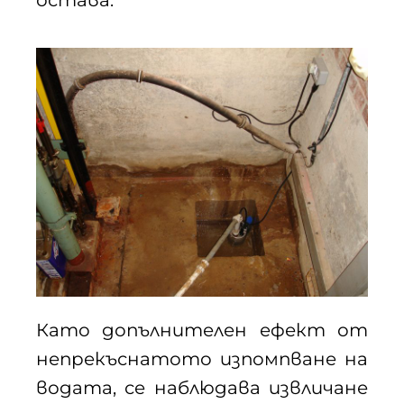
остава.
Като допълнителен ефект от
непрекъснатото изпомпване на
водата, се наблюдава извличане