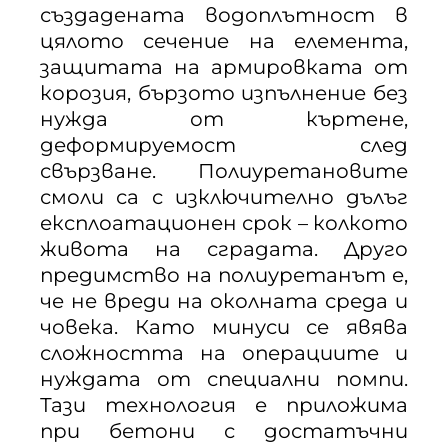
създадената водоплътност в
цялото сечение на елемента,
защитата на армировката от
корозия, бързото изпълнение без
нужда от къртене,
деформируемост след
свързване. Полиуретановите
смоли са с изключително дълъг
експлоатационен срок – колкото
живота на сградата. Друго
предимство на полиуретанът е,
че не вреди на околната среда и
човека. Като минуси се явява
сложността на операциите и
нуждата от специални помпи.
Тази технология е приложима
при бетони с достатъчни