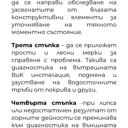
да се направи обследване на
засегнатите от влагата
конструктивни елементи за
уточняване на тяхното
моментно състояние.
Трета стъпка
– да се приложат
прости и лесни мерки за
справяне с проблема. Такива са
диагностика на вътрешната
ВиК инсталация, подмяна и
заустване на водосточните
тръби от покрива и други.
Четвърта стъпка
-при липса
или недостатъчен резултат от
горните дейности се преминава
към диагностика на външната