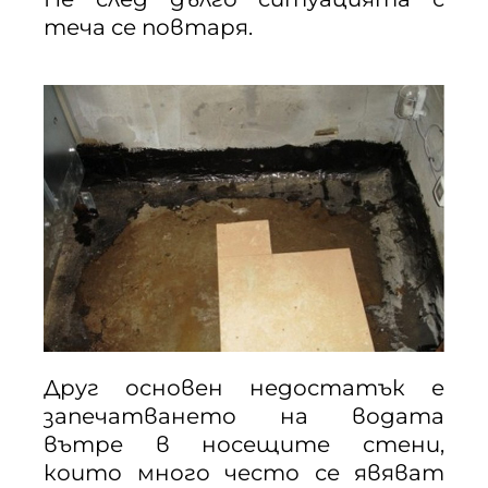
теча се повтаря.
Друг основен недостатък е
запечатването на водата
вътре в носещите стени,
които много често се явяват