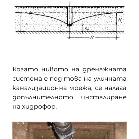
Когато нивото на дренажната
система е под това на уличната
канализационна мрежа, се налага
допълнителното инсталиране
на хидрофор.