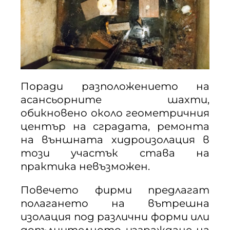
Поради разположението на
асансьорните шахти,
обикновено около геометричния
център на сградата, ремонта
на външната хидроизолация в
този участък става на
практика невъзможен.
Повечето фирми предлагат
полагането на вътрешна
изолация под различни форми или
допълнителното изграждане на