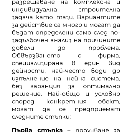
разрешаване на комплексна и
индивидуална строителна
задача като тази. Вариантите
за действие са много и могат да
бъдат определени само след по-
задълбочен анализ на причините
довели до проблема.
Обвързването с фирма,
специализирана в един вид
дейности, най-често води до
изпълнение на нейна система,
без гаранция за оптимално
решение. Най-общо и условно
според конкретния обект,
могат да се предприемат
следните стъпки:
Първа стъпка
– проучване за