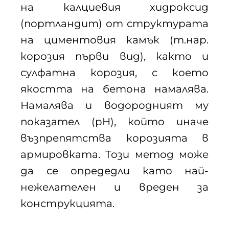
на калциевия хидроксид
(портландит) от структурата
на циментовия камък (т.нар.
корозия първи вид), както и
сулфатна корозия, с което
якостта на бетона намалява.
Намалява и водородният му
показател (pH), който иначе
възпрепятства корозията в
армировката. Този метод може
да се опредедли като най-
нежелателен и вреден за
конструкцията.