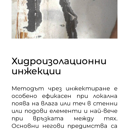
Хидроизолационни
инжекции
Методът чрез инжектиране е
особено ефикасен при локална
поява на влага или теч в стенни
или подови елементи и най-вече
при връзката между тях.
Основни негови предимства са