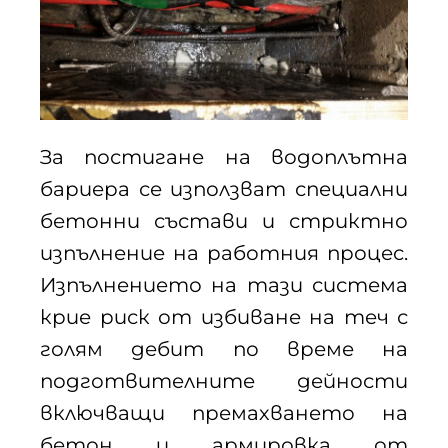
За постигане на водоплътна
бариера се използват специални
бетонни състави и стриктно
изпълнение на работния процес.
Изпълнението на тази система
крие риск от избиване на теч с
голям дебит по време на
подготвителните дейности
включващи премахването на
бетон и армировка от