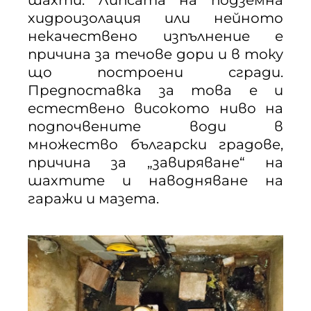
шахти. Липсата на подземна
хидроизолация или нейното
некачествено изпълнение е
причина за течове дори и в току
що построени сгради.
Предпоставка за това е и
естествено високото ниво на
подпочвените води в
множество български градове,
причина за „завиряване“ на
шахтите и наводняване на
гаражи и мазета.