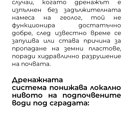
случаи, когато дренажът е
изпълнен без задължителната
намеса на геолог, той не
функционира достатъчно
добре, след известно време се
запушва или става причина за
пропадане на земни пластове,
поради хидравлично разрушение
на почвата.
Дренажната
система понижава локално
нивото на подпочвените
води под сградата: