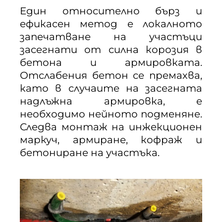
Един относително бърз и
ефикасен метод е локалното
запечатване на участъци
засегнати от силна корозия в
бетона и армировката.
Отслабения бетон се премахва,
като в случаите на засегната
надлъжна армировка, е
необходимо нейното подменяне.
Следва монтаж на инжекционен
маркуч, армиране, кофраж и
бетониране на участъка.