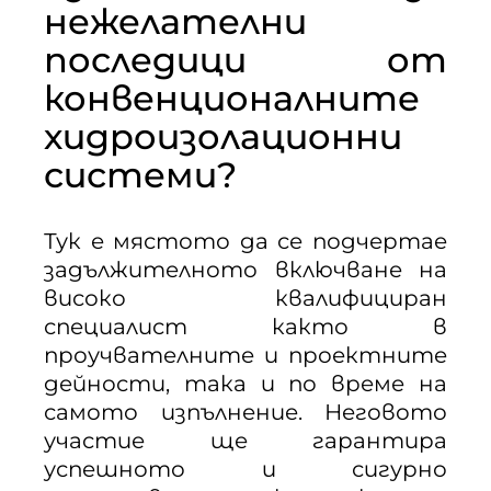
нежелателни
последици от
конвенционалните
хидроизолационни
системи?
Тук е мястото да се подчертае
задължителното включване на
високо квалифициран
специалист както в
проучвателните и проектните
дейности, така и по време на
самото изпълнение. Неговото
участие ще гарантира
успешното и сигурно