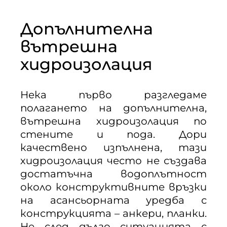
Допълнителна
вътрешна
хидроизолация
Нека първо разгледаме
полагането на допълнителна,
вътрешна хидроизолация по
стените и пода. Дори
качествено изпълнена, тази
хидроизолация често не създава
достатъчна водоплътност
около конструктивните връзки
на асансьорната уредба с
конструкцията – анкери, планки.
Не след дълго ситуацията с