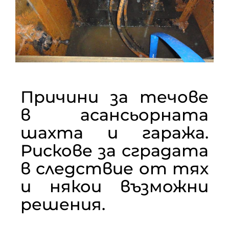
Причини за течове
в асансьорната
шахта и гаража.
Рискове за сградата
в следствие от тях
и някои възможни
решения.