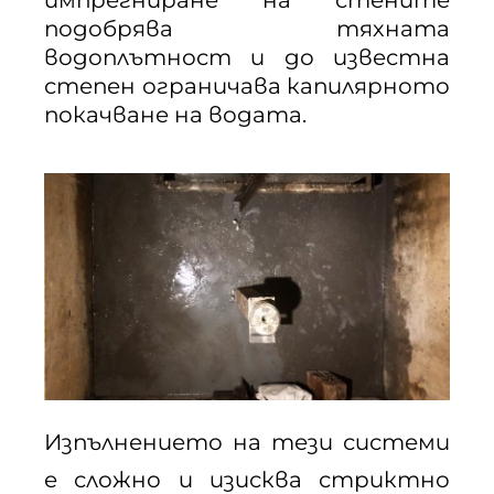
импрегниране на стените
подобрява тяхната
водоплътност и до известна
степен ограничава капилярното
покачване на водата.
Изпълнението на тези системи
е сложно и изисква стриктно