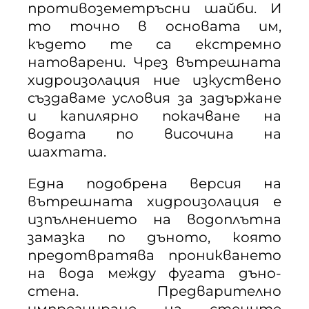
противоземетръсни шайби. И
то точно в основата им,
където те са екстремно
натоварени. Чрез вътрешната
хидроизолация ние изкуствено
създаваме условия за задържане
и капилярно покачване на
водата по височина на
шахтата.
Една подобрена версия на
вътрешната хидроизолация е
изпълнението на водоплътна
замазка по дъното, която
предотвратява проникването
на вода между фугата дъно-
стена. Предварително