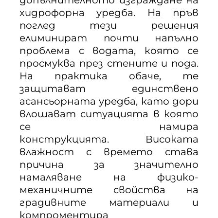
хидрофорна уредба. На пръв
поглед тези решения
елиминират почти напълно
проблема с водата, която се
просмуква през стените и пода.
На практика обаче, те
защитават единствено
асансьорната уредба, като дори
влошават ситуацията в която
се намира
конструкцията. Високата
влажност с времето става
причина за значително
намаляване на физико-
механичните свойства на
градивните материали и
компроментира