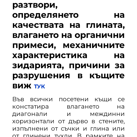
разтвори,
определянето на
качествата на глината,
влагането на органични
примеси, мeханичните
характеристика на
зидарията, причини за
разрушения в къщите
виж
ТУК
Във всички посетени къщи се
констатира влагането на
диагонали и междинни
хоризонтали от дърво в стените,
изпълнени от съчки и глина или
от глинени тухли. В рамките на