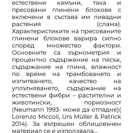
естествени камъни, така и
пресовани глинени блокове с
включени в състава им ливадни
растения (слама).
Характеристиките на пресованите
глинени блокове варира силно
според множество фактори.
Основните са зърнометрия и
процентно съдържение на пясък,
съдържание на глина, влажност
по време на трамбоването и
изпитването, качество на
уплътняването, съдържание на
естествени фибри – растителни и
животински, пориозност
(Neumann 1993- може да отпадне)(
Lorenzo Miccoli, Urs Müller & Patrick
2014). За вътрешен облицовъчен
материал се е използвала…