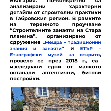
България. По-конкретно са
анализирани характерни
детайли от строителни практики
в Габровския регион. В рамките
на теренното проучване
“Строителните занаяти на Стара
планина”, организирано от
сдружение
„Мещра – традиционни
и
знания и занаяти
“
ЕТЪР –
,
Етнографски музей на открито
провело се през 2018 г., са
изследвани едни от малкото
останали автентични, битови
постройки.