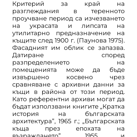
Критерий за край на
разглеждания в теренното
проучване период са изчезването
на украсата и липсата на
утилитарно предназначение на
къщите след 1900 г. (Паунова 1975).
Фасадният им облик се запазва.
Датиране според
разпределението на
помещенията може да бъде
извършено косвено чрез
сравняване с архивни данни за
къщи в района от този период.
Като референтни архиви могат да
бъдат използвани книгите „Кратка
история на българската
архитектура”, 1965 г.; „Българската
къща през епохата на
възраждането”, 1955 и