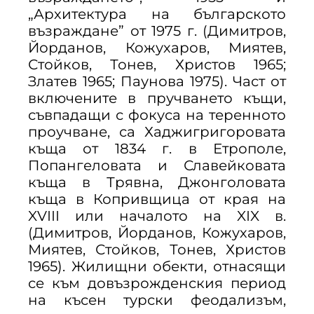
„Архитектура на българското
възраждане” от 1975 г. (Димитров,
Йорданов, Кожухаров, Миятев,
Стойков, Тонев, Христов 1965;
Златев 1965; Паунова 1975). Част от
включените в пручването къщи,
съвпадащи с фокуса на теренното
проучване, са Хаджигригоровата
къща от 1834 г. в Етрополе,
Попангеловата и Славейковата
къща в Трявна, Джонголовата
къща в Копривщица от края на
XVIII или началото на XIX в.
(Димитров, Йорданов, Кожухаров,
Миятев, Стойков, Тонев, Христов
1965). Жилищни обекти, отнасящи
се към довъзрожденския период
на късен турски феодализъм,