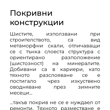
Покривни
конструкции
Шистите, използвани при
строителството, са вид
метаморфни скали, отличаващи
се с тънка слоеста структура с
ориентирано разположение
(шистозност) на минералите.
Добивани са в кариери, като
тяхното разслояване се е
постигало чрез изкуствено
оводняване през зимните
месеци…
…такъв покрив не се е нуждаел от
ремонти. Тяхното разместване е