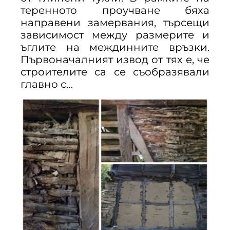
теренното проучване бяха
направени замервания, търсещи
зависимост между размерите и
ъглите на междинните връзки.
Първоначалният извод от тях е, че
строителите са се съобразявали
главно с…