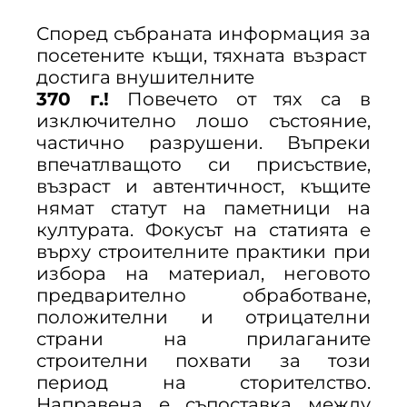
Според събраната информация за
посетените къщи, тяхната възраст
достига внушителните
370 г.!
Повечето от тях са в
изключително лошо състояние,
частично разрушени. Въпреки
впечатлващото си присъствие,
възраст и автентичност, къщите
нямат статут на паметници на
културата. Фокусът на статията е
върху строителните практики при
избора на материал, неговото
предварително обработване,
положителни и отрицателни
страни на прилаганите
строителни похвати за този
период на сторителство.
Направена е съпоставка между