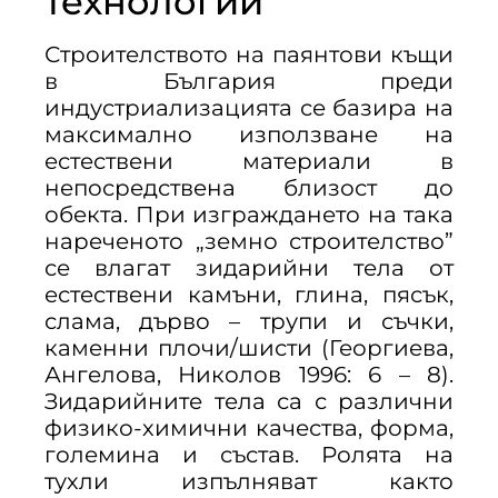
технологии
Строителството на паянтови къщи
в България преди
индустриализацията се базира на
максимално използване на
естествени материали в
непосредствена близост до
обекта. При изграждането на така
нареченото „земно строителство”
се влагат зидарийни тела от
естествени камъни, глина, пясък,
слама, дърво – трупи и съчки,
каменни плочи/шисти (Георгиева,
Ангелова, Николов 1996: 6 – 8).
Зидарийните тела са с различни
физико-химични качества, форма,
големина и състав. Ролята на
тухли изпълняват както