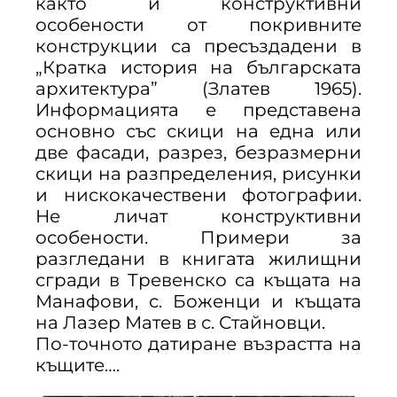
както и конструктивни
особености от покривните
конструкции са пресъздадени в
„Кратка история на българската
архитектура” (Златев 1965).
Информацията е представена
основно със скици на една или
две фасади, разрез, безразмерни
скици на разпределения, рисунки
и нискокачествени фотографии.
Не личат конструктивни
особености. Примери за
разгледани в книгата жилищни
сгради в Тревенско са къщата на
Манафови, с. Боженци и къщата
на Лазер Матев в с. Стайновци.
По-точното датиране възрастта на
къщите….