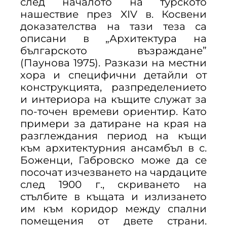
след началото на турското
нашествие през XIV в. Косвени
доказателства на тази теза са
описани в „Архитектура на
българското възраждане”
(Паунова 1975). Разкази на местни
хора и специфични детайли от
конструкцията, разпределението
и интериора на къщите служат за
по-точен времеви ориентир. Като
примери за датиране на края на
разглеждания период на къщи
към архитектурния ансамбъл в с.
Боженци, Габровско може да се
посочат изчезването на чардаците
след 1900 г., скриването на
стълбите в къщата и излизането
им към коридор между спални
помещения от двете страни.